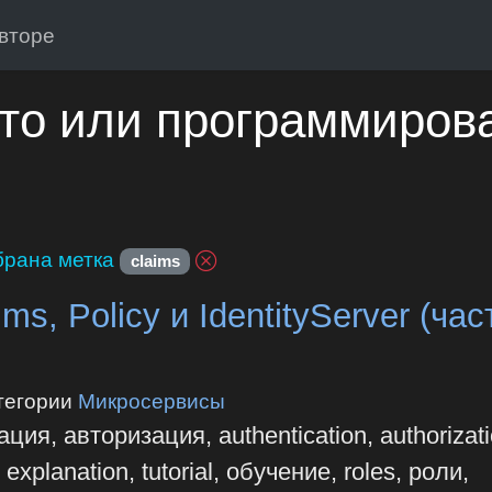
вторе
то или программиров
рана метка
claims
s, Policy и IdentityServer (час
тегории
Микросервисы
ия, авторизация, authentication, authorizati
xplanation, tutorial, обучение, roles, роли,