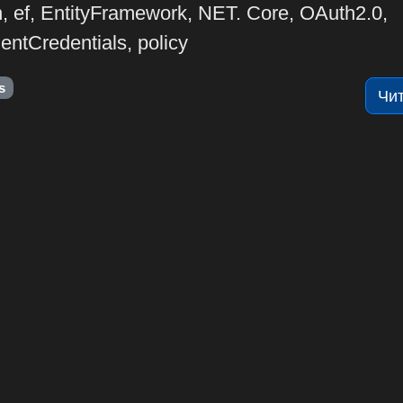
, ef, EntityFramework, NET. Core, OAuth2.0,
ientCredentials, policy
s
Чи