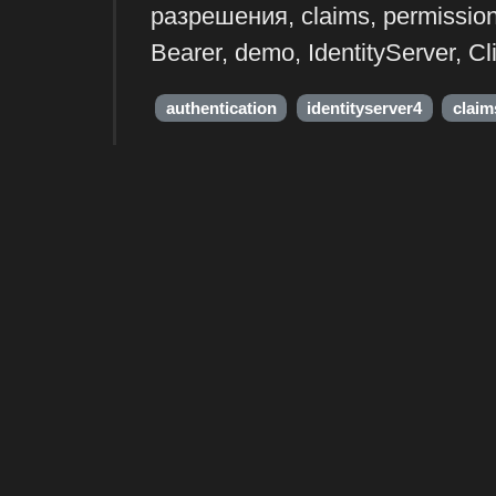
разрешения, claims, permission
Bearer, demo, IdentityServer, Cl
authentication
identityserver4
claim