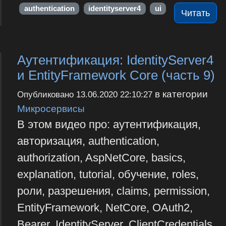
authentication
identityserver4
ui
Читать
Аутентификация: IdentityServer4
и EntityFramework Core (часть 9)
в категории
Опубликовано
13.06.2020 22:10:27
Микросервисы
В этом видео про: аутентификация,
авторизация, authentication,
authorization, AspNetCore, basics,
explanation, tutorial, обучение, roles,
роли, разрешения, claims, permission,
EntityFramework, NetCore, OAuth2,
Bearer, IdentityServer, ClientCredentials,