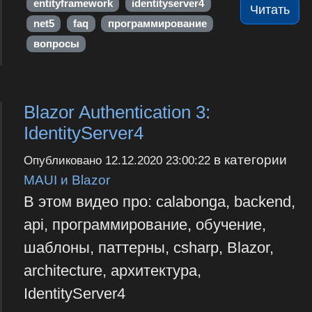
entityframework
identityserver4
Читать
net5
faq
программирование
вопросы
Blazor Authentication 3:
IdentityServer4
в категории
Опубликовано
12.12.2020 23:00:22
MAUI и Blazor
В этом видео про: calabonga, backend,
api, программирование, обучение,
шаблоны, паттерны, csharp, Blazor,
architecture, архитектура,
IdentityServer4