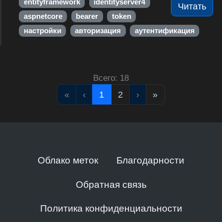
entityframework
identityserver4
Читать
aspnetcore
bearer
token
настройки
авторизация
аутентификация
Всего: 18
«
‹
1
2
›
»
Облако меток
Благодарности
Обратная связь
Политика конфиденциальности