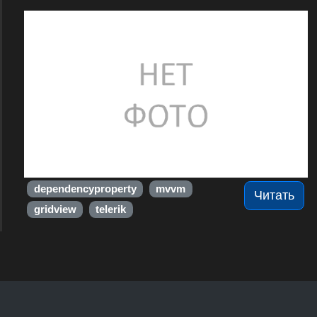
dependencyproperty
mvvm
Читать
gridview
telerik