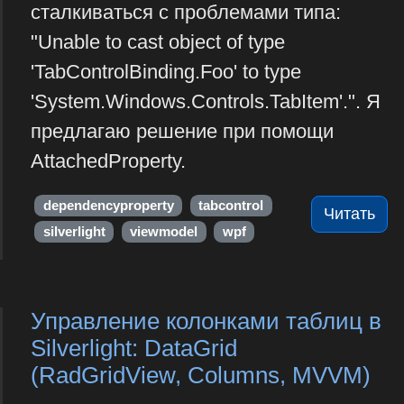
сталкиваться с проблемами типа:
"Unable to cast object of type
'TabControlBinding.Foo' to type
'System.Windows.Controls.TabItem'.". Я
предлагаю решение при помощи
AttachedProperty.
dependencyproperty
tabcontrol
Читать
silverlight
viewmodel
wpf
Управление колонками таблиц в
Silverlight: DataGrid
(RadGridView, Columns, MVVM)