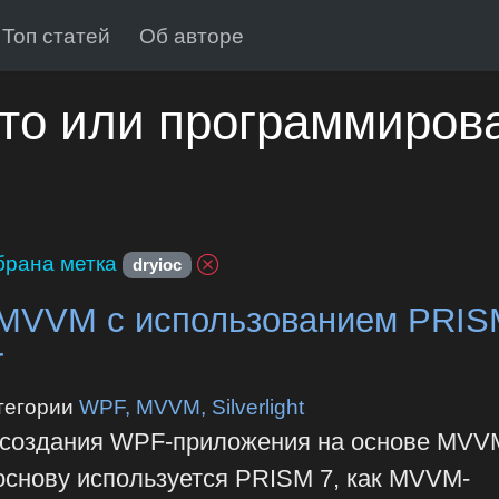
Топ статей
Об авторе
то или программиров
рана метка
dryioc
MVVM с использованием PRIS
r
тегории
WPF, MVVM, Silverlight
р создания WPF-приложения на основе MVV
основу используется PRISM 7, как MVVM-