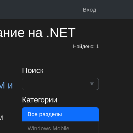
Вход
ание на .NET
Найдено: 1
Поиск
M и
Категории
Все разделы
M
Windows Mobile