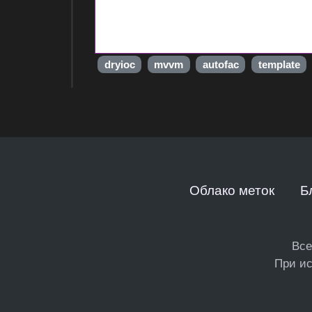
dryioc
mvvm
autofac
template
Облако меток
Б
Все
При ис