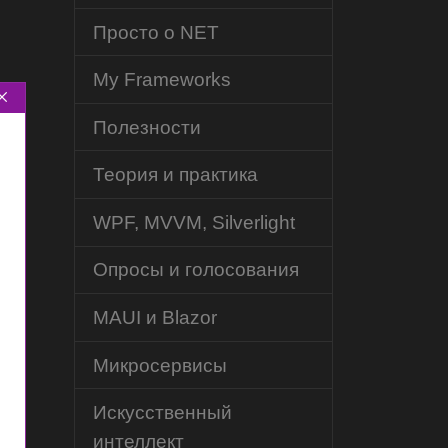
M
Просто о NET
My Frameworks
Полезности
Теория и практика
WPF, MVVM, Silverlight
Опросы и голосования
MAUI и Blazor
Микросервисы
Искусственный
интеллект