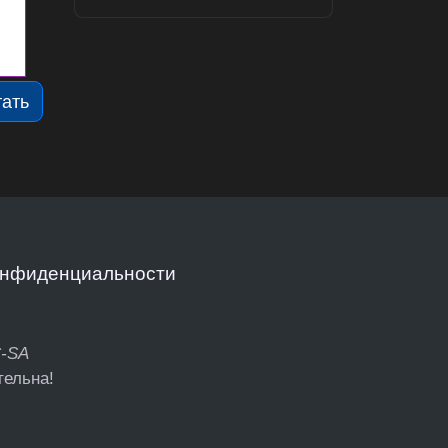
тать
онфиденциальности
C-SA
тельна!