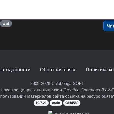
wpf
Чи
лагодарности
Обратная связь
Политика к
2005-2026
Calabonga SOFT
 права защищены по лицензии
Creative Commons BY-N
пользовании материалов сайта ссылка на ресурс обяза
10.7.21
main
0d4d580