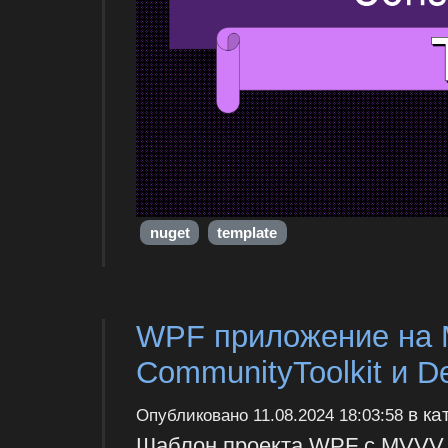
nuget
template
WPF приложение на 
CommunityToolkit и D
в ка
Опубликовано
11.08.2024 18:03:58
Шаблон проекта WPF с MVVV для