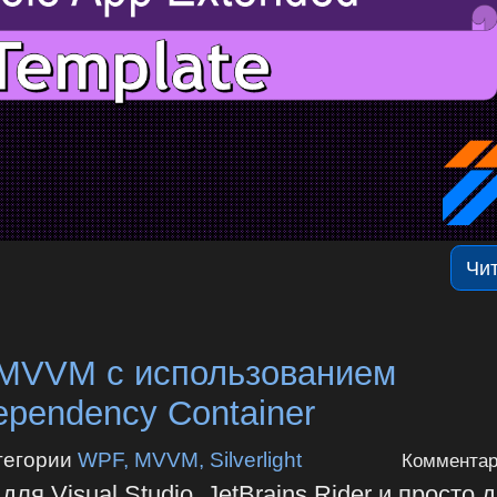
Чи
MVVM с использованием
ependency Container
тегории
WPF, MVVM, Silverlight
Комментар
 Visual Studio, JetBrains Rider и просто 