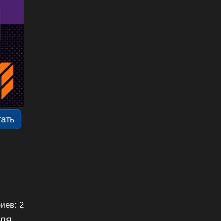
тать
иев: 2
для