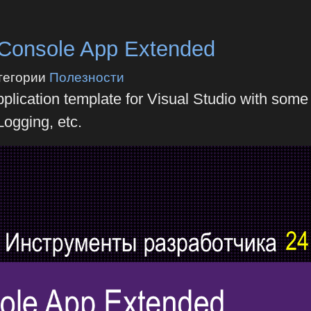
onsole App Extended
тегории
Полезности
lication template for Visual Studio with some
Logging, etc.