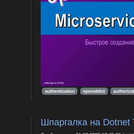
authentication
openiddict
authoriza
Шпаргалка на Dotnet 