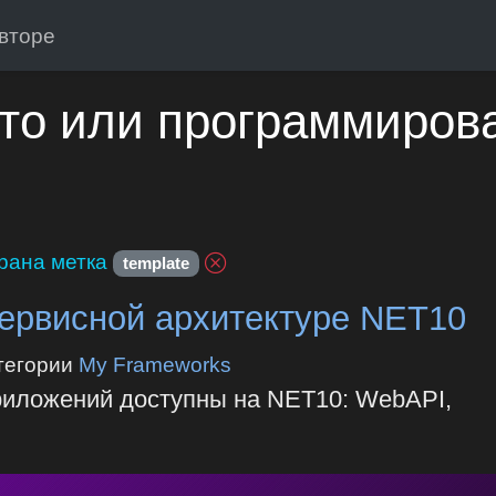
вторе
то или программиров
рана метка
template
ервисной архитектуре NET10
тегории
My Frameworks
риложений доступны на NET10: WebAPI,