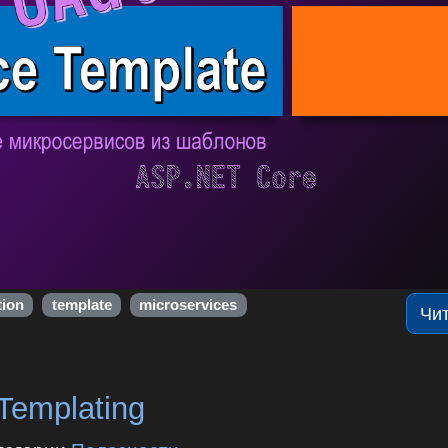
tion
template
microservices
Чи
Templating