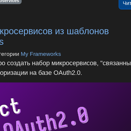
oservices
Чи
кросервисов из шаблонов
s
тегории
My Frameworks
тро создать набор микросервисов, "связанны
оризации на базе OAuth2.0.