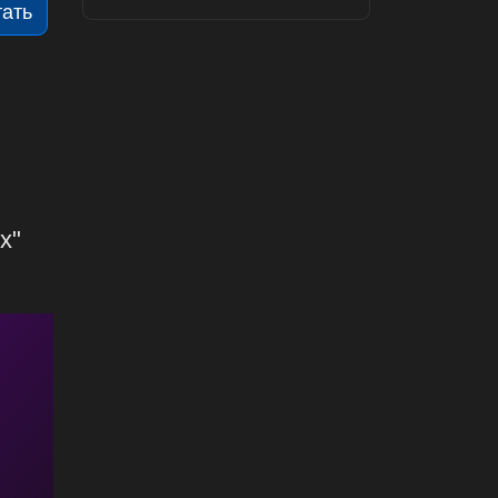
тать
х"