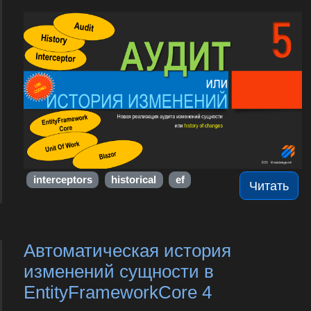
interceptors
historical
ef
Читать
Автоматическая история
изменений сущности в
EntityFrameworkCore 4