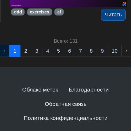
ddd
exercises
ef
Читать
Всего: 131
‹
1
2
3
4
5
6
7
8
9
10
›
Облако меток
Благодарности
Обратная связь
Политика конфиденциальности