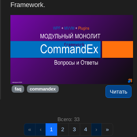
Framework.
faq
commandex
Читать
Всего: 33
«
‹
1
2
3
4
›
»