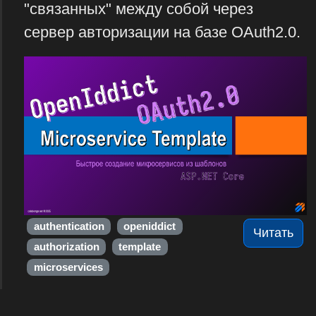
"связанных" между собой через
сервер авторизации на базе OAuth2.0.
authentication
openiddict
Читать
authorization
template
microservices