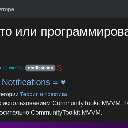
вторе
то или программиров
на метка
notifications
otifications = ♥
тегории
Теория и практика
 использованием CommunityTookit.MVVM: T
тносительно CommunityToolkit.MVVM.