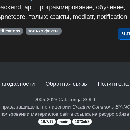
backend, api, программирование, обучение,
netcore, только факты, mediatr, notification
tifications
только факты
Чи
лагодарности
Обратная связь
Политика к
2005-2026
Calabonga SOFT
 права защищены по лицензии
Creative Commons BY-N
пользовании материалов сайта ссылка на ресурс обяза
10.7.17
main
1673eb8