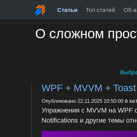
Статьи
Топ статей
Об а
О сложном прос
Выбра
WPF + MVVM + Toast N
в ка
Опубликовано
22.11.2025 10:50:00
Упражнения с MVVM на WPF с
Notifications и другие темы о