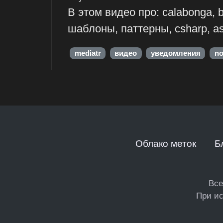
В этом видео про: calabonga, 
шаблоны, паттерны, csharp, asp
mediatr
видео
уведомления
no
Облако меток
Б
Все
При ис