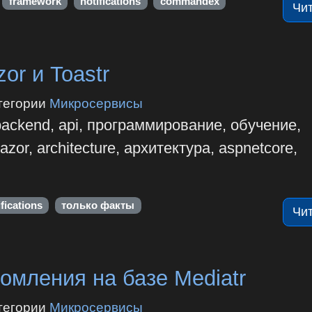
framework
notifications
commandex
Чи
or и Toastr
тегории
Микросервисы
backend, api, программирование, обучение,
zor, architecture, архитектура, aspnetcore,
ifications
только факты
Чи
омления на базе Mediatr
тегории
Микросервисы