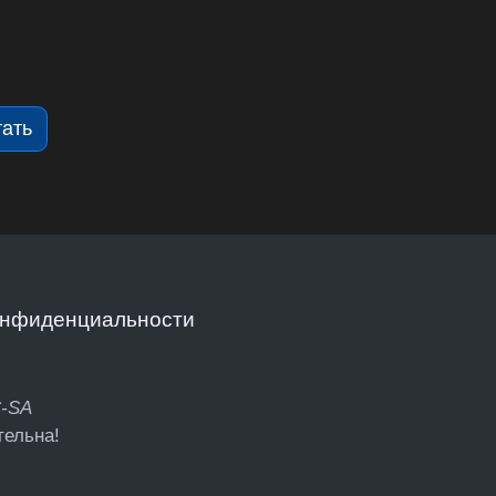
тать
онфиденциальности
C-SA
тельна!