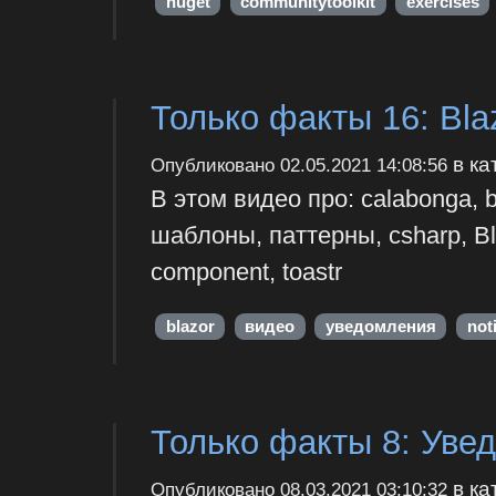
nuget
communitytoolkit
exercises
Только факты 16: Blaz
в ка
Опубликовано
02.05.2021 14:08:56
В этом видео про: calabonga, 
шаблоны, паттерны, csharp, Bla
component, toastr
blazor
видео
уведомления
not
Только факты 8: Увед
в ка
Опубликовано
08.03.2021 03:10:32