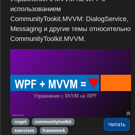
использованием
CommunityTookit.MVVM: DialogService,
Messaging и другие темы относительно
CommunityToolkit.MVVM.
nuget
communitytoolkit
Читать
exercises
framework