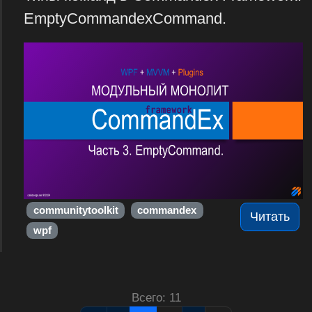
EmptyCommandexCommand.
communitytoolkit
commandex
Читать
wpf
Всего: 11