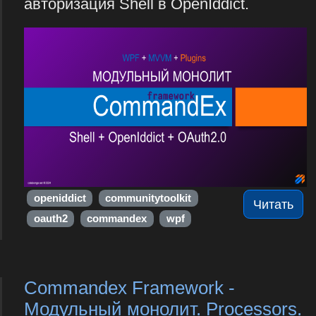
авторизация Shell в OpenIddict.
openiddict
communitytoolkit
Читать
oauth2
commandex
wpf
Commandex Framework -
Модульный монолит. Processors.