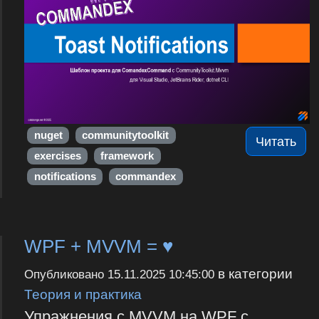
nuget
communitytoolkit
Читать
exercises
framework
notifications
commandex
WPF + MVVM = ♥
в категории
Опубликовано
15.11.2025 10:45:00
Теория и практика
Упражнения с MVVM на WPF с