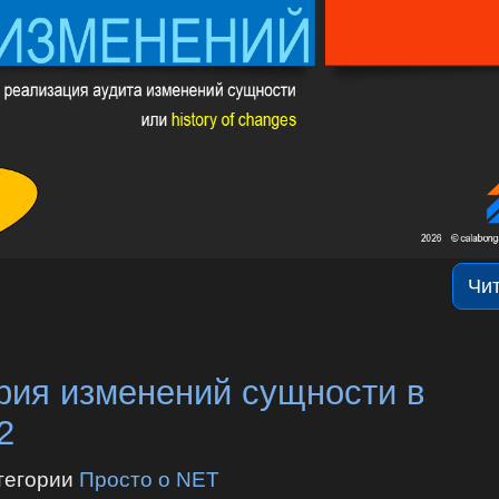
Чи
рия изменений сущности в
2
тегории
Просто о NET