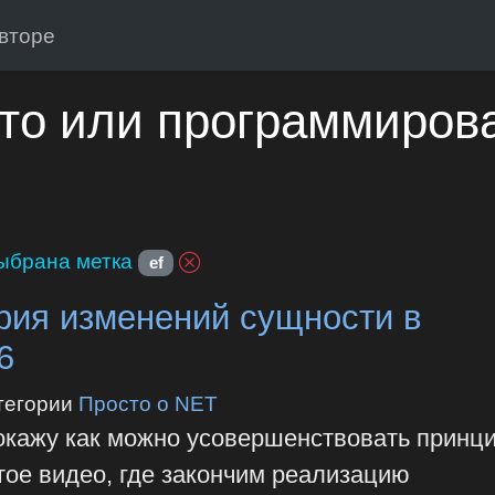
вторе
то или программиров
ыбрана метка
ef
рия изменений сущности в
6
тегории
Просто о NET
покажу как можно усовершенствовать принц
тое видео, где закончим реализацию