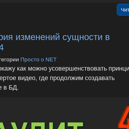
Чи
рия изменений сущности в
4
тегории
Просто о NET
покажу как можно усовершенствовать принц
вертое видео, где продолжим создавать
е в БД.