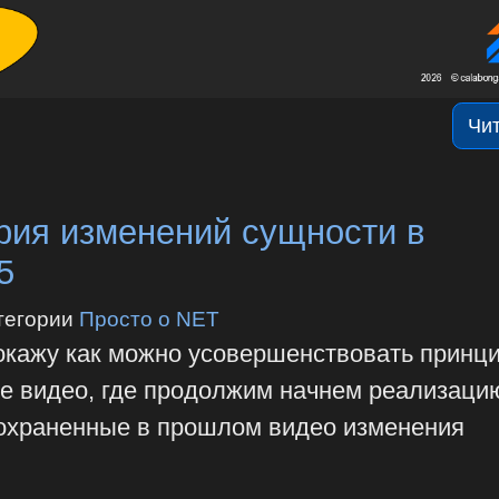
Чи
рия изменений сущности в
5
тегории
Просто о NET
покажу как можно усовершенствовать принц
ое видео, где продолжим начнем реализаци
сохраненные в прошлом видео изменения