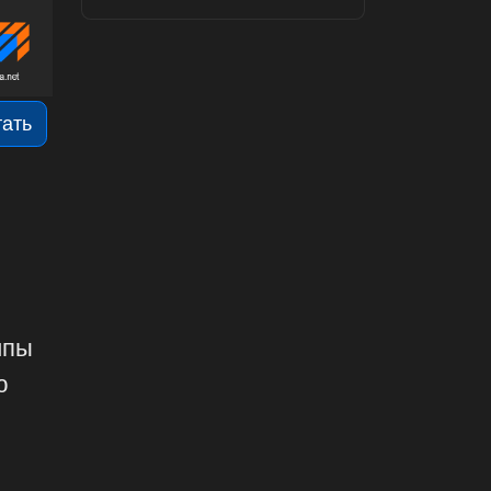
тать
ипы
ю