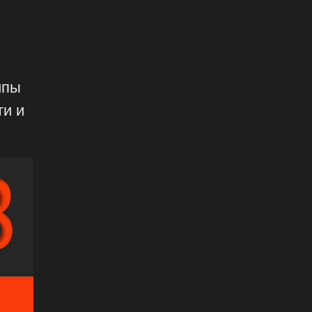
ипы
ти и