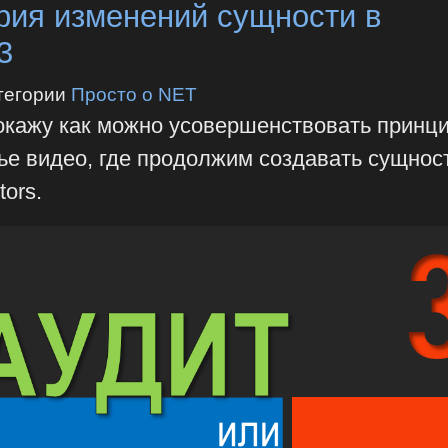
рия изменений сущности в
3
тегории
Просто о NET
покажу как можно усовершенствовать принц
тье видео, где продолжим создавать сущнос
tors.