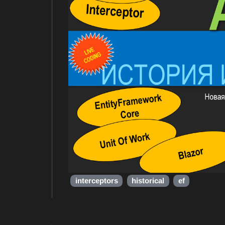
interceptors
historical
ef