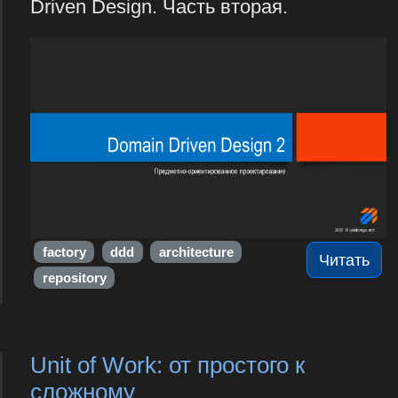
Driven Design. Часть вторая.
factory
ddd
architecture
Читать
repository
Unit of Work: от простого к
сложному