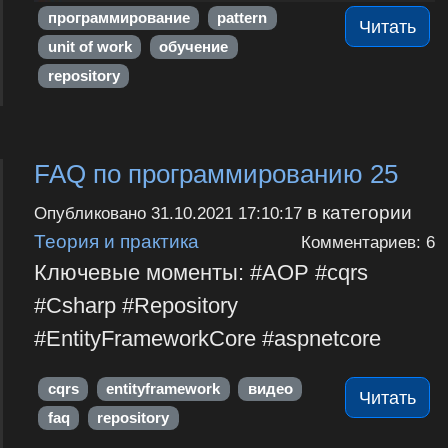
программирование
pattern
Читать
unit of work
обучение
repository
FAQ по программированию 25
в категории
Опубликовано
31.10.2021 17:10:17
Теория и практика
Комментариев: 6
Ключевые моменты: #AOP #cqrs
#Csharp #Repository
#EntityFrameworkCore #aspnetcore
cqrs
entityframework
видео
Читать
faq
repository