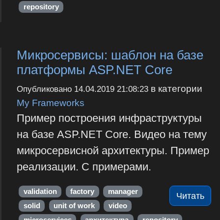
repository
Микросервисы: шаблон на базе
платформы ASP.NET Core
в категории
Опубликовано
14.04.2019 21:08:23
My Frameworks
Пример построения инфраструктуры
на базе ASP.NET Core. Видео на тему
микросервисной архитектуры. Пример
реализации. С примерами.
validation
factory
manager
Читать
solid
unit of work
video
microservices
архитектура
repository