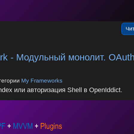
Чи
k - Модульный монолит. OAuth
тегории
My Frameworks
ex или авторизация Shell в OpenIddict.