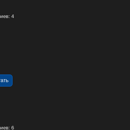
иев: 4
тать
иев: 6