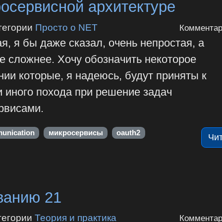
осервисной архитектуре
тегории
Просто о NET
Комментар
, я бы даже сказал, очень непростая, а
 сложнее. Хочу обозначить некоторое
нии которые, я надеюсь, будут приняты к
и иного похода при решение задач
рвисами.
unication
микросервисы
oauth2
Чи
ванию 21
тегории
Теория и практика
Комментар