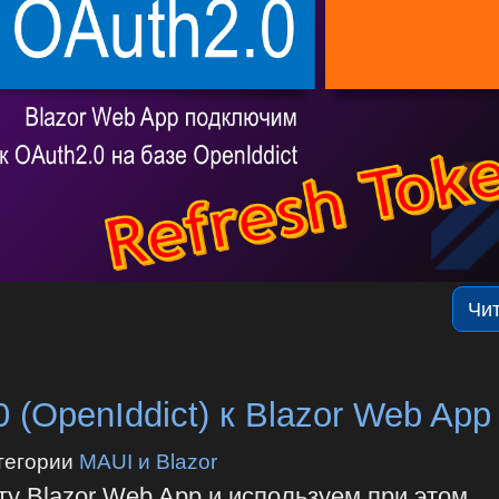
Чи
(OpenIddict) к Blazor Web App
тегории
MAUI и Blazor
у Blazor Web App и используем при этом