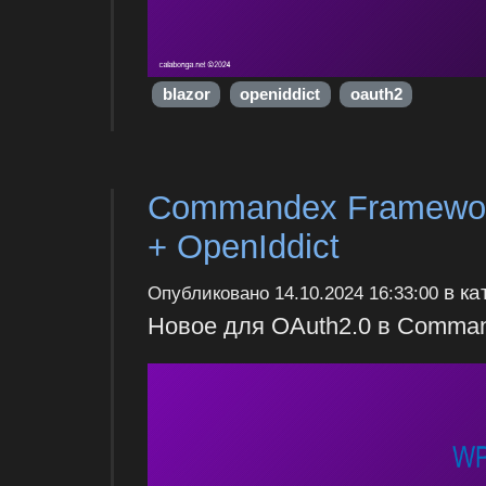
blazor
openiddict
oauth2
Commandex Framewor
+ OpenIddict
в ка
Опубликовано
14.10.2024 16:33:00
Новое для OAuth2.0 в Command