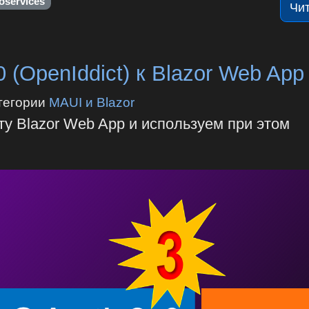
oservices
Чи
(OpenIddict) к Blazor Web App
тегории
MAUI и Blazor
у Blazor Web App и используем при этом