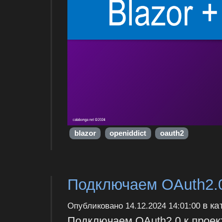
blazor
openiddict
oauth2
Подключаем OAuth2.0 
в ка
Опубликовано
14.12.2024 14:01:00
Подключаем OAuth2.0 к проект